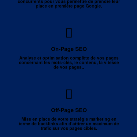
concurrents pour vous permettre de prendre leur
place en première page Google.
le site web, travailler sur un contenu
SUR
L’optimisation
qualitatif, rapide et orienté SEO : il s’agit ici de mettre en
On-Page SEO
rapport la recherche des mots-clés, adapter les pages
web en conséquences et accélérer la vitesse de
Analyse et optimisation complète de vos pages
concernant les mots-clés, le contenu, la vitesse
chargement etc..
de vos pages..
du site web fait référence au Link
HORS
Le contenu
Building : Essentiellement la création de liens sur des
Off-Page SEO
pages à forte autorité et trafic élevé ce qui permet de
Mise en place de votre stratégie marketing en
rediriger le trafic sur votre site web.
terme de backlinks afin d’attirer un maximum de
trafic sur vos pages cibles.