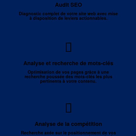
Audit SEO
des leviers actionnables vous permettant de savoir
exactement quoi corriger et comment.
Diagnostic complet de votre site web avec mise
à disposition de leviers actionnables.
Il est crucial de savoir quels mots-clés utiliser dans vos
pages : cela vous permet de cibler une audience
Analyse et recherche de mots-clés
pertinente par rapport au contenu et améliorer
Optimisation de vos pages grâce à une
considérablement le trafic.
recherche poussée des mots-clés les plus
pertinents à votre contenu.
Rechercher où le site web pourrait trouver sa place en
Analyse de la compétition
analysant les concurrents et trouver leur points faibles
afin de mieux se positionner.
Recherche axée sur le positionnement de vos