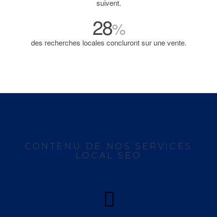
suivent.
28
%
des recherches locales concluront sur une vente.
CONTENU DE NOS SERVICES
LOCAL SEO
Le diagnostic d’un site web vous permettra d’obtenir une
liste des problèmes répertoriés triés par secteurs avec